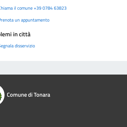
Chiama il comune +39 0784 63823
Prenota un appuntamento
lemi in città
Segnala disservizio
Comune di Tonara