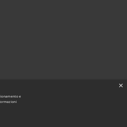
×
nzionamento e
nformazioni